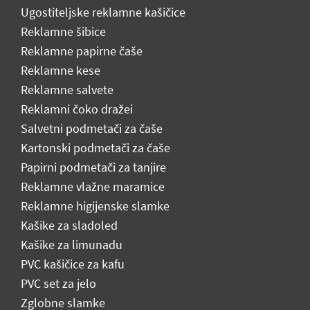
Ugostiteljske reklamne kašičice
Reklamne šibice
Reklamne papirne čaše
Reklamne kese
Reklamne salvete
Reklamni čoko dražei
Salvetni podmetači za čaše
Kartonski podmetači za čaše
Papirni podmetači za tanjire
Reklamne vlažne maramice
Reklamne higijenske slamke
Kašike za sladoled
Kašike za limunadu
PVC kašičice za kafu
PVC set za jelo
Zglobne slamke