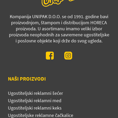
Kompanija UNIPAK D.O.O. se od 1991. godine bavi
proizvodnjom, štampom i distribucijom HORECA
proizvoda. U asortimanu imamo veliki izbor
proizvoda neophodnih za savremene ugostiteljske
i poslovne objekte koji drže do svog ugleda.
NAŠI PROIZVODI
Ugostiteljski reklamni šećer
Ugostiteljski reklamni med
Ugostiteljski reklamni keks
Ugostiteljske reklamne čačkalice