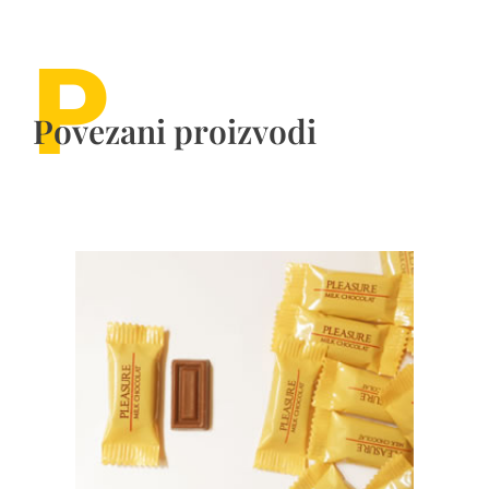
P
Povezani proizvodi
P
Porudžbenica