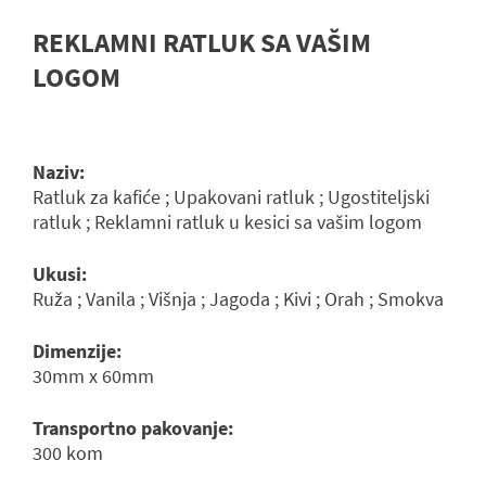
REKLAMNI RATLUK SA VAŠIM
LOGOM
Naziv:
Ratluk za kafiće ; Upakovani ratluk ; Ugostiteljski
ratluk ; Reklamni ratluk u kesici sa vašim logom
Ukusi:
Ruža ; Vanila ; Višnja ; Jagoda ; Kivi ; Orah ; Smokva
Dimenzije:
30mm x 60mm
Transportno pakovanje:
300 kom