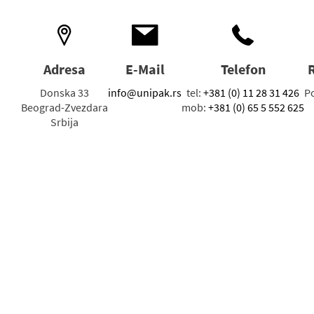
Adresa
E-Mail
Telefon
Donska 33
info@unipak.rs
tel:
+381 (0) 11 28 31 426
Po
Beograd-Zvezdara
mob:
+381 (0) 65 5 552 625
Srbija