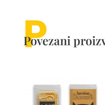
P
Povezani proiz