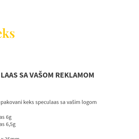
eks
ULAAS SA VAŠOM REKLAMOM
pakovani keks speculaas sa vašim logom
as 6g
as 6,5g
 x 35mm