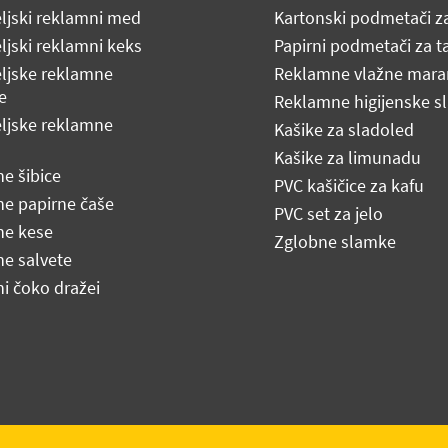
eljski reklamni med
Kartonski podmetači z
ljski reklamni keks
Papirni podmetači za ta
eljske reklamne
Reklamne vlažne mara
e
Reklamne higijenske s
eljske reklamne
Kašike za sladoled
Kašike za limunadu
e šibice
PVC kašičice za kafu
e papirne čaše
PVC set za jelo
e kese
Zglobne slamke
e salvete
i čoko dražei