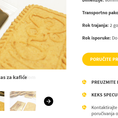
Transportno pako
Rok trajanja:
2 g
Rok isporuke:
Do
PORUČITE P
as za kafiće
PREUZMITE 
KEKS SPECU
Kontaktirajte
nica
poručivanja 