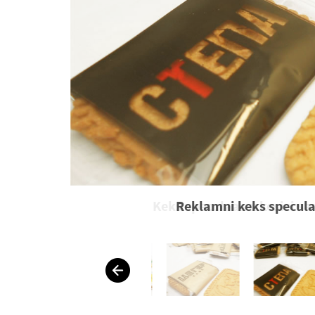
Reklamni keks specula
P
Porudžbe