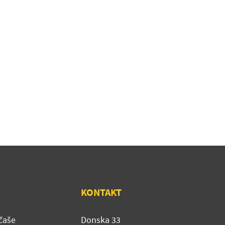
KONTAKT
čaše
Donska 33