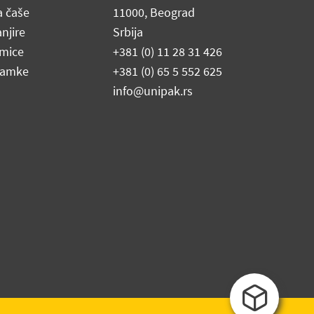
a čaše
11000, Beograd
njire
Srbija
mice
+381 (0) 11 28 31 426
lamke
+381 (0) 65 5 552 625
info@unipak.rs