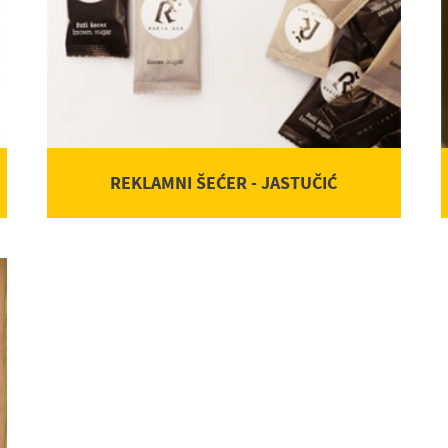
REKLAMNI ŠEĆER - JASTUČIĆ