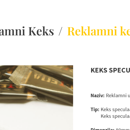
amni Keks
/
Reklamni k
KEKS SPEC
Naziv:
Reklamni u
Tip:
Keks specula
Keks specula
Dimenzije:
80mm