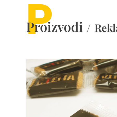
P
Proizvodi
/
Rekl