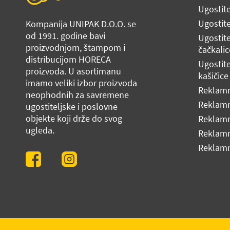
Ugostit
Ugostite
Kompanija UNIPAK D.O.O. se
od 1991. godine bavi
Ugostit
proizvodnjom, štampom i
čačkalic
distribucijom HORECA
Ugostit
proizvoda. U asortimanu
kašičice
imamo veliki izbor proizvoda
Reklamn
neophodnih za savremene
Reklamn
ugostiteljske i poslovne
objekte koji drže do svog
Reklamn
ugleda.
Reklamn
Reklamn