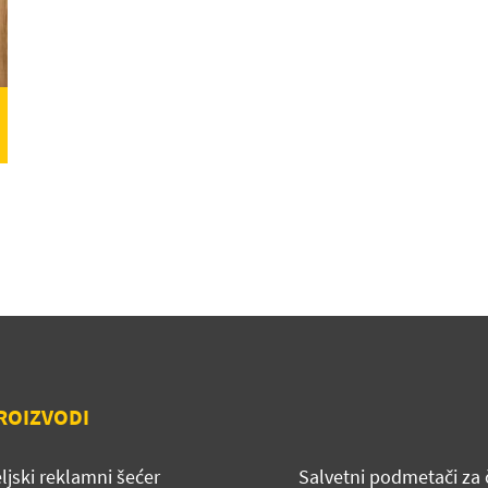
ROIZVODI
ljski reklamni šećer
Salvetni podmetači za 