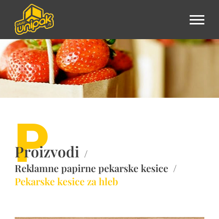
Skip
to
content
P
Proizvodi
/
Reklamne papirne pekarske kesice
/
Pekarske kesice za hleb