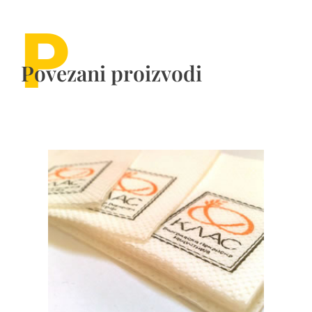
P
Povezani proizvodi
P
Porudžbenica