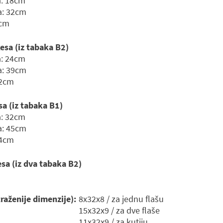
a: 18cm
a: 32cm
9cm
esa (iz tabaka B2)
a: 24cm
a: 39cm
12cm
sa (iz tabaka B1)
a: 32cm
a: 45cm
14cm
sa (iz dva tabaka B2)
traženije dimenzije):
8x32x8 / za jednu flašu
15x32x9 / za dve flaše
11x32x9 / za kutiju