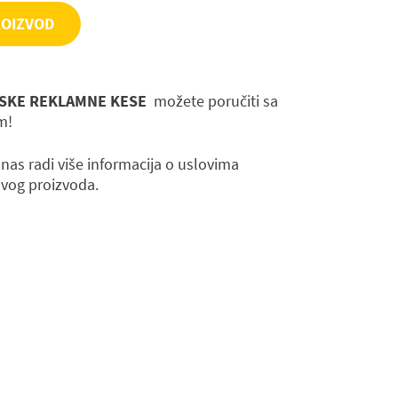
ROIZVOD
SKE REKLAMNE KESE
možete poručiti sa
m!
 nas radi više informacija o uslovima
ovog proizvoda.