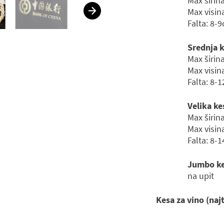
Max širin
Max visin
Falta: 8-
Srednja k
Max širin
Max visin
Falta: 8-
Velika ke
Max širin
Max visin
Falta: 8-
Jumbo ke
na upit
Kesa za vino (naj