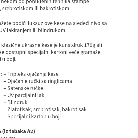
ti nekom od ponuđenih tehnika štampe
, srebrotiskom ili bakrotiskom.
ete podići luksuz ove kese na sledeći nivo sa
UV lakiranjem ili blindrukom.
 klasične ukrasne kese je kunstdruk 170g ali
se dostupni specijalni kartoni veće gramaže
 u boji.
:
– Tripleks ojačanja kese
– Ojačanje ručki sa ringlicama
– Satenske ručke
– Uv parcijalni lak
– Blindruk
– Zlatotisak, srebrotisak, bakrotisak
– Specijalni karton u boji
 (iz tabaka A2)