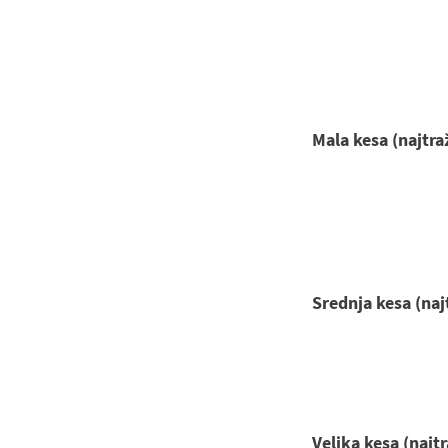
Mala kesa (najtra
nica
Srednja kesa (naj
Velika kesa (najt