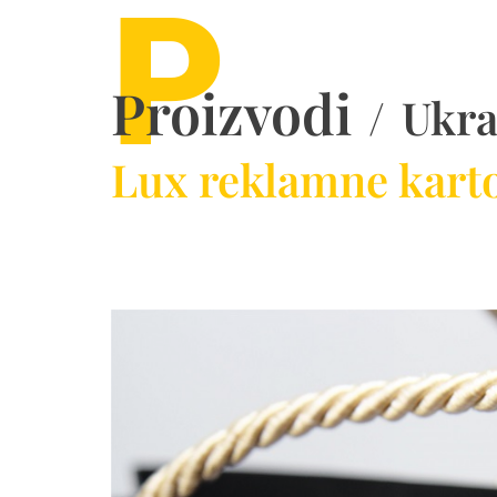
P
Proizvodi
/
Ukra
Lux reklamne kart