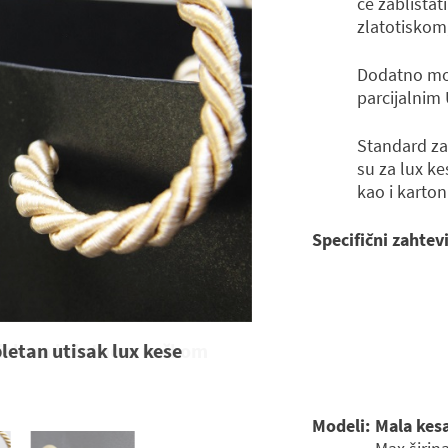
će zablista
zlatotiskom
Dodatno mož
parcijalnim 
Standard za
su za lux ke
kao i kartoni
Specifični zahtevi
letan utisak lux kese
Modeli:
Mala kesa