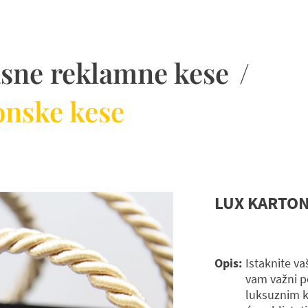
sne reklamne kese
/
onske kese
LUX KARTO
Opis:
Istaknite v
vam važni p
luksuznim k