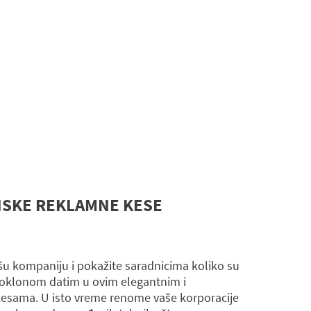
NSKE REKLAMNE KESE
ašu kompaniju i pokažite saradnicima koliko su
oklonom datim u ovim elegantnim i
esama. U isto vreme renome vaše korporacije