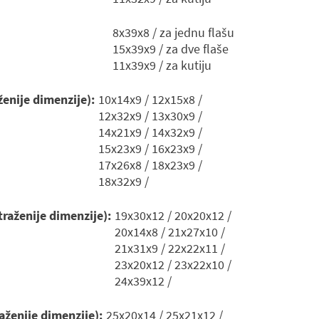
8x39x8 / za jednu flašu
15x39x9 / za dve flaše
11x39x9 / za kutiju
ženije dimenzije):
10x14x9 / 12x15x8 /
12x32x9 / 13x30x9 /
14x21x9 / 14x32x9 /
15x23x9 / 16x23x9 /
17x26x8 / 18x23x9 /
18x32x9 /
traženije dimenzije):
19x30x12 / 20x20x12 /
20x14x8 / 21x27x10 /
21x31x9 / 22x22x11 /
23x20x12 / 23x22x10 /
24x39x12 /
raženije dimenzije):
25x20x14 / 25x21x12 /