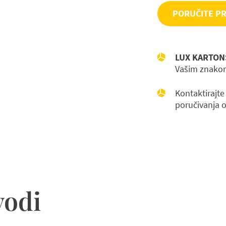
PORUČITE P
LUX KARTON
Vašim znako
Kontaktirajte
poručivanja 
vodi