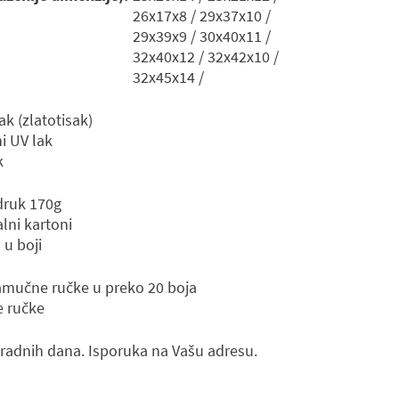
26x17x8 / 29x37x10 /
29x39x9 / 30x40x11 /
32x40x12 / 32x42x10 /
32x45x14 /
sak (zlatotisak)
ni UV lak
k
druk 170g
alni kartoni
 u boji
amučne ručke u preko 20 boja
e ručke
radnih dana. Isporuka na Vašu adresu.