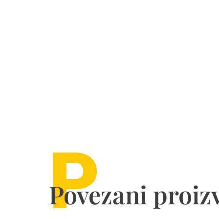
P
Povezani proiz