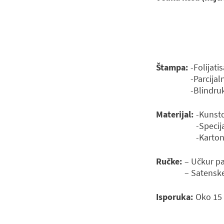
Štampa:
-Folijati
-Parcijal
-Blindru
Materijal:
-Kunst
-Specij
-Karton
Ručke:
– Učkur p
– Satensk
Isporuka:
Oko 15 