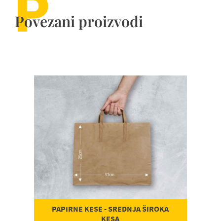
P
Povezani proizvodi
P
Porudžbenica
PAPIRNE KESE - SREDNJA ŠIROKA
KESA