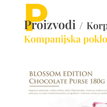
P
Proizvodi
/
Korp
Kompanijska poklon