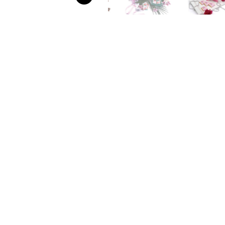
P
Porudžbe