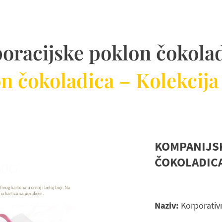
oracijske poklon čokola
 čokoladica – Kolekcija
KOMPANIJS
ČOKOLADICA
Naziv:
Korporativ