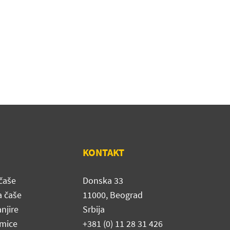
KONTAKT
čaše
Donska 33
a čaše
11000, Beograd
njire
Srbija
mice
+381 (0) 11 28 31 426