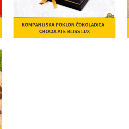
KOMPANIJSKA POKLON ČOKOLADICA -
CHOCOLATE BLISS LUX