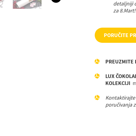
detaljniji
za 8.Mart!
PORUČITE P
nica
PREUZMITE 
LUX ČOKOLA
KOLEKCIJI
m
Kontaktirajte
poručivanja z