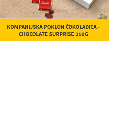
KOMPANIJSKA POKLON ČOKOLADICA -
CHOCOLATE SURPRISE 210G