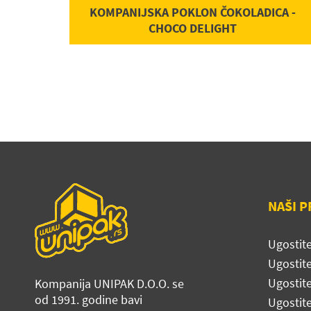
KOMPANIJSKA POKLON ČOKOLADICA -
CHOCO DELIGHT
NAŠI P
Ugostite
Ugostit
Ugostite
Kompanija UNIPAK D.O.O. se
od 1991. godine bavi
Ugostit