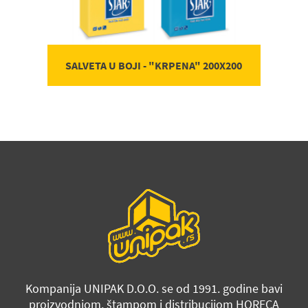
SALVETA U BOJI - "KRPENA" 200X200
Kompanija UNIPAK D.O.O. se od 1991. godine bavi
proizvodnjom, štampom i distribucijom HORECA