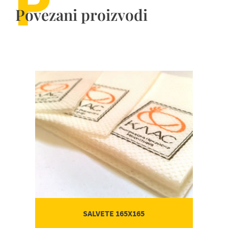
P
Povezani proizvodi
P
Porudžbenica
SALVETE 165X165