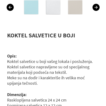
KOKTEL SALVETICE U BOJI
Opis:
Koktel salvetice u boji vašeg lokala i posluženja.
Koktel salvetice napravljene su od specijalnog
materijala koji podseća na tekstil.
Meke su na dodir i karakteriše ih velika moć
upijanja tečnosti.
Dimenzija:
Rasklopljena salvetica 24 x 24 cm
Formirana salvetica 12 x 12 cm