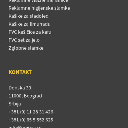
Reklamne higijenske slamke
Kašike za sladoled
Kašike za limunadu
PVC kašičice za kafu
PVC set za jelo
Zglobne slamke
KONTAKT
Donska 33
11000, Beograd
Srbija
+381 (0) 11 28 31 426
+381 (0) 65 5 552 625
info@unipak.rs