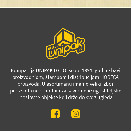
Kompanija UNIPAK D.O.O. se od 1991. godine bavi
proizvodnjom, štampom i distribucijom HORECA
proizvoda. U asortimanu imamo veliki izbor
proizvoda neophodnih za savremene ugostiteljske
i poslovne objekte koji drže do svog ugleda.