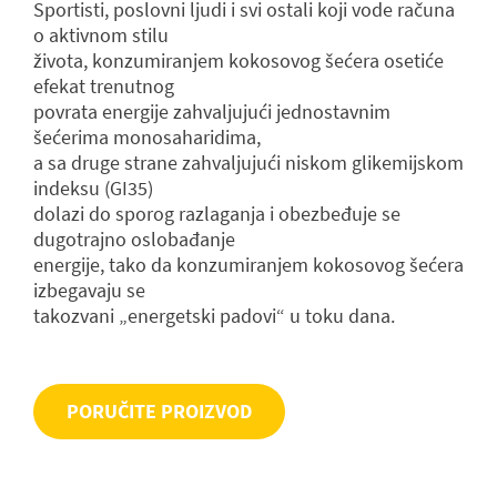
Sportisti, poslovni ljudi i svi ostali koji vode računa
o aktivnom stilu
života, konzumiranjem kokosovog šećera osetiće
efekat trenutnog
povrata energije zahvaljujući jednostavnim
šećerima monosaharidima,
a sa druge strane zahvaljujući niskom glikemijskom
indeksu (GI35)
dolazi do sporog razlaganja i obezbeđuje se
dugotrajno oslobađanje
energije, tako da konzumiranjem kokosovog šećera
izbegavaju se
takozvani „energetski padovi“ u toku dana.
PORUČITE PROIZVOD