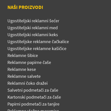
NAŠI PROIZVODI
Ugostiteljski reklamni šećer
Ugostiteljski reklamni med
Ugostiteljski reklamni keks
Ugostiteljske reklamne čačkalice
Ugostiteljske reklamne kašičice
Reklamne šibice
Reklamne papirne čaše
Reklamne kese
Reklamne salvete
Reklamni čoko dražei
Salvetni podmetači za čaše
Kartonski podmetači za čaše
Papirni podmetači za tanjire
Reklamne vlažne maramice