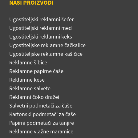
NAŠI PROIZVODI
Ugostiteljski reklamni šećer
Ugostiteljski reklamni med
Ugostiteljski reklamni keks
Ugostiteljske reklamne čačkalice
Ugostiteljske reklamne kašičice
Reklamne šibice
Reklamne papirne čaše
Reklamne kese
Reklamne salvete
Reklamni čoko dražei
Salvetni podmetači za čaše
Kartonski podmetači za čaše
Papirni podmetači za tanjire
Reklamne vlažne maramice