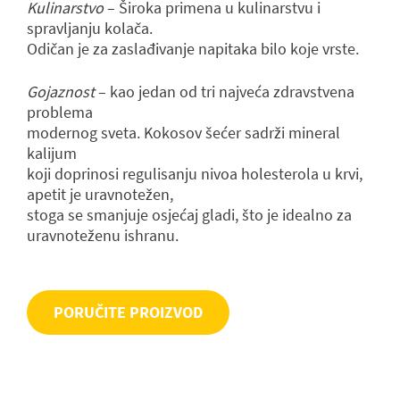
Kulinarstvo
– Široka primena u kulinarstvu i
spravljanju kolača.
Odičan је za zaslađivanje napitaka bilo koje vrste.
Gojaznost
– kao jedan od tri najveća zdravstvena
problema
modernog sveta. Kokosov šećer sadrži mineral
kalijum
koji doprinosi regulisanju nivoa holesterola u krvi,
apetit je uravnotežen,
stoga se smanjuje osjećaj gladi, što je idealno za
uravnoteženu ishranu.
PORUČITE PROIZVOD