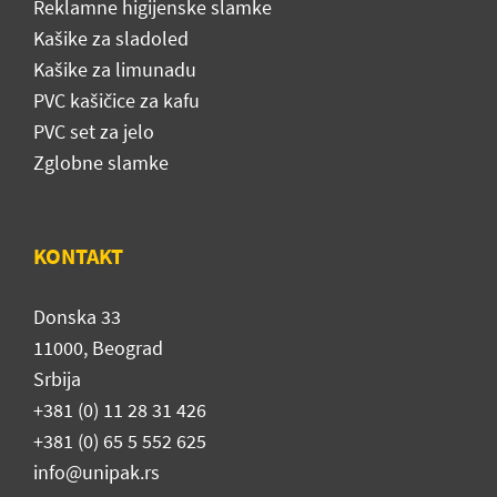
Reklamne higijenske slamke
Kašike za sladoled
Kašike za limunadu
PVC kašičice za kafu
PVC set za jelo
Zglobne slamke
KONTAKT
Donska 33
11000, Beograd
Srbija
+381 (0) 11 28 31 426
+381 (0) 65 5 552 625
info@unipak.rs