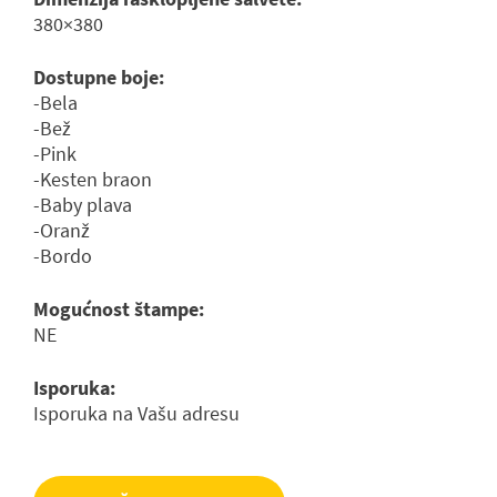
380×380
Dostupne boje:
-Bela
-Bež
-Pink
-Kesten braon
-Baby plava
-Oranž
-Bordo
Mogućnost štampe:
NE
Isporuka:
Isporuka na Vašu adresu